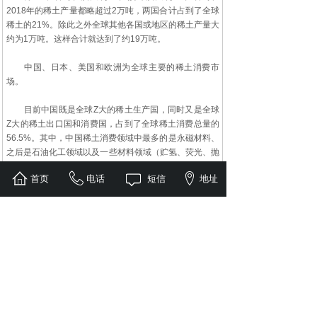
2018年的稀土产量都略超过2万吨，两国合计占到了全球
稀土的21%。除此之外全球其他各国或地区的稀土产量大
约为1万吨。这样合计就达到了约19万吨。
中国、日本、美国和欧洲为全球主要的稀土消费市
场。
目前中国既是全球Z大的稀土生产国，同时又是全球
Z大的稀土出口国和消费国，占到了全球稀土消费总量的
56.5%。其中，中国稀土消费领域中最多的是永磁材料、
之后是石油化工领域以及一些材料领域（贮氢、荧光、抛
光、催化材料等）。
首页
电话
短信
地址
其次是日本，占到了全球稀土消费量的21%左右。日
本将稀土主要用在了抛光粉、永磁和催化剂等领域。第三
是美国和欧洲，占全球稀土消费量比重均在8%左右。其
中，美国美国主要用在了化学催化剂、冶炼合金、石油催
化剂、其次尾气催化剂等领域。而欧洲各国主要将稀土用
在了催化剂、玻璃陶瓷、合金等领域。